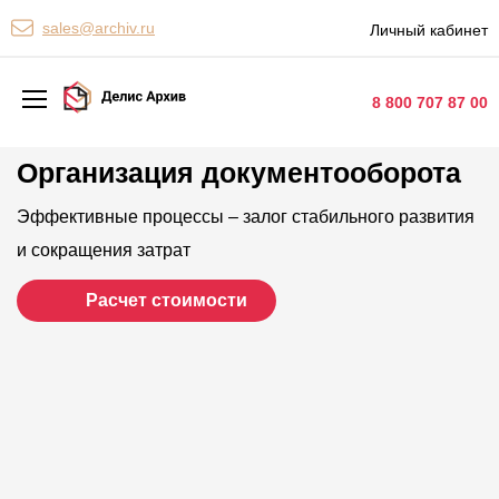
Персональные сервисы
sales@archiv.ru
Личный кабинет
Контакты
8 800 707 87 00
Организация документооборота
Архивная обработка
Хранение документов
Эффективные процессы – залог стабильного развития
и сокращения затрат
Уничтожение документов
Расчет стоимости
Сканирование документов
Цифровые услуги
Документооборот