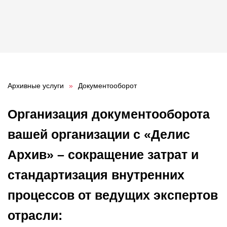
О компании
Акции
Реализованные проекты
Расчет
Блог
Архивные услуги
»
Документооборот
Организация документооборота
Заказать услугу
вашей организации с «Делис
Архив» – сокращение затрат и
Заказать звонок
стандартизация внутренних
процессов от ведущих экспертов
отрасли: