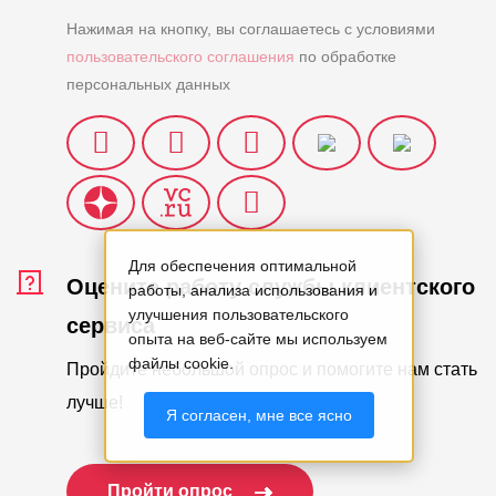
Нажимая на кнопку, вы соглашаетесь с условиями
пользовательского соглашения
по обработке
персональных данных
Для обеспечения оптимальной
Оцените работу службы клиентского
работы, анализа использования и
улучшения пользовательского
сервиса
опыта на веб-сайте мы используем
файлы cookie.
Пройдите небольшой опрос и помогите нам стать
лучше!
Я согласен, мне все ясно
Пройти опрос