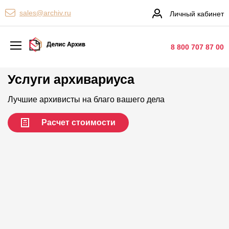
Персональные сервисы
sales@archiv.ru
Личный кабинет
Контакты
8 800 707 87 00
Услуги архивариуса
Архивная обработка
Хранение документов
Лучшие архивисты на благо вашего дела
Уничтожение документов
Расчет стоимости
Сканирование документов
Цифровые услуги
Документооборот