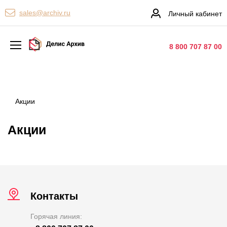
Персональные сервисы
sales@archiv.ru
Личный кабинет
Контакты
8 800 707 87 00
Архивная обработка
Хранение документов
Акции
Уничтожение документов
Акции
Сканирование документов
Цифровые услуги
Документооборот
Контакты
Горячая линия: