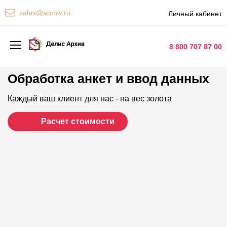
Персональные сервисы
sales@archiv.ru
Личный кабинет
Контакты
8 800 707 87 00
Обработка анкет и ввод данных
Архивная обработка
Хранение документов
Каждый ваш клиент для нас - на вес золота
Уничтожение документов
Расчет стоимости
Сканирование документов
Цифровые услуги
Документооборот