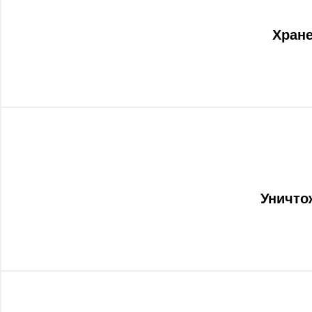
Хран
Уничто