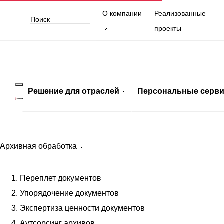
О компании
Реализованные
проекты
Решение для отраслей
Персональные серв
Архивная обработка
Решение для отраслей
Переплет документов
01
Юридические компании
Упорядочение документов
02
Культура и СМИ
Экспертиза ценности документов
03
Промышленность и производство
Аутсорсинг архивов