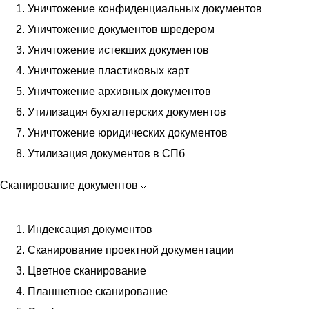
Уничтожение конфиденциальных документов
Передача в архив при ликвидации
Уничтожение документов шредером
Услуги архивариуса
Уничтожение истекших документов
Научно-техническая обработка
Уничтожение пластиковых карт
Составление описи дел
Уничтожение архивных документов
Архивация кадровых документов
Утилизация бухгалтерских документов
Архивация бухгалтерских документов
Уничтожение юридических документов
Передача документов в архив на хранение
Утилизация документов в СПб
Архивирование документов
Оптимизация документооборота
Сканирование документов
Обслуживание документов
Хранение документов
Индексация документов
Управленческих
Сканирование проектной документации
Ответственное
Цветное сканирование
Магнитных носителей
Планшетное сканирование