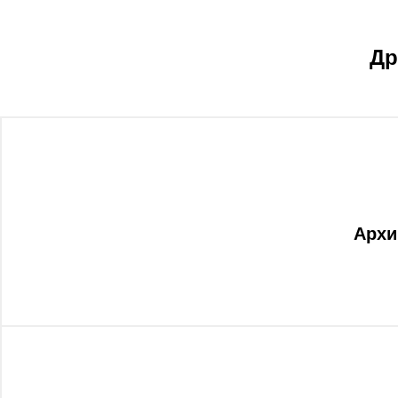
Др
Архи