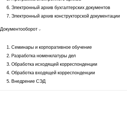
Электронный архив бухгалтерских документов
Сканирование документов
Электронный архив конструкторской документации
Индексация документов
Сканирование проектной документации
Документооборот
Цветное сканирование
Планшетное сканирование
Семинары и корпоративное обучение
Оцифровка документов
Разработка номенклатуры дел
Обработка анкет и ввод данных
Обработка исходящей корреспонденции
Перевод документов в цифровой вид
Обработка входящей корреспонденции
Поточное сканирование документов
Внедрение СЭД
Оцифровка медицинских карт
Широкоформатное сканирование
Сканирование чертежей
Сканирование больших форматов
Цифровые услуги