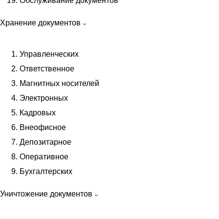
Обслуживание документов
Контакты
Хранение документов
Управленческих
Ответственное
Архивная обработка
Магнитных носителей
Переплет документов
Электронных
Упорядочение документов
Кадровых
Экспертиза ценности документов
Внеофисное
Аутсорсинг архивов
Депозитарное
Систематизация архива
Оперативное
Организация архива на предприятии
Бухгалтерских
Переплет бухгалтерских документов
Уничтожение документов
Брошюровка документов в Москве
Сшивка документов