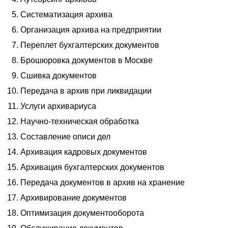
04
Сфера услуг
Систематизация архива
05
Автомобильная индустрия
Организация архива на предприятии
06
Государственный сектор
Переплет бухгалтерских документов
07
Медицинские учреждения
Брошюровка документов в Москве
08
Нефтегазовые компании
Сшивка документов
09
Торговые компании
Передача в архив при ликвидации
10
Страховые компании и НПФ
Услуги архивариуса
11
Финансовые компании и банки
Научно-техническая обработка
Персональные сервисы
Составление описи дел
01
Руководителю отдела кадров
Архивация кадровых документов
02
Архивисту и делопроизводителю
Архивация бухгалтерских документов
03
Административному директору
Передача документов в архив на хранение
04
Юристу
Архивирование документов
05
Бухгалтеру и финансисту
Оптимизация документооборота
06
Генеральному директору