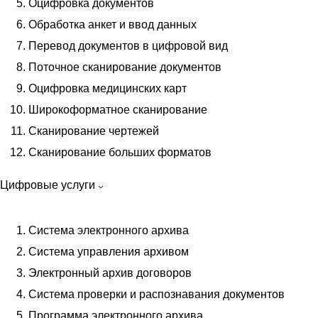
Электронных
Оцифровка документов
Кадровых
Обработка анкет и ввод данных
Внеофисное
Перевод документов в цифровой вид
Депозитарное
Поточное сканирование документов
Оперативное
Оцифровка медицинских карт
Бухгалтерских
Широкоформатное сканирование
Сканирование чертежей
Уничтожение документов
Сканирование больших форматов
Уничтожение конфиденциальных документов
Уничтожение документов шредером
Цифровые услуги
Уничтожение истекших документов
Уничтожение пластиковых карт
Система электронного архива
Уничтожение архивных документов
Система управления архивом
Утилизация бухгалтерских документов
Электронный архив договоров
Уничтожение юридических документов
Система проверки и распознавания документов
Утилизация документов в СПб
Программа электронного архива