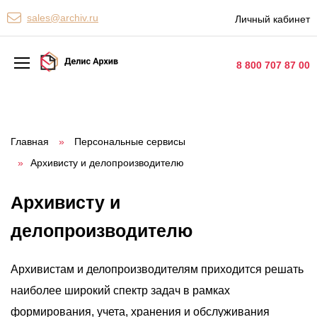
Персональные сервисы
sales@archiv.ru
Личный кабинет
Контакты
8 800 707 87 00
Архивная обработка
Хранение документов
Главная
»
Персональные сервисы
»
Архивисту и делопроизводителю
Уничтожение документов
Сканирование документов
Архивисту и
Цифровые услуги
делопроизводителю
Документооборот
Архивистам и делопроизводителям приходится решать
наиболее широкий спектр задач в рамках
формирования, учета, хранения и обслуживания