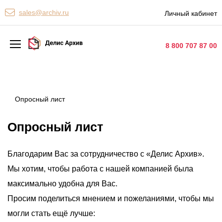
Персональные сервисы
sales@archiv.ru
Личный кабинет
Контакты
8 800 707 87 00
Архивная обработка
Хранение документов
Опросный лист
Уничтожение документов
Опросный лист
Сканирование документов
Благодарим Вас за сотрудничество с «Делис Архив».
Цифровые услуги
Мы хотим, чтобы работа с нашей компанией была
Документооборот
максимально удобна для Вас.
Просим поделиться мнением и пожеланиями, чтобы мы
могли стать ещё лучше: