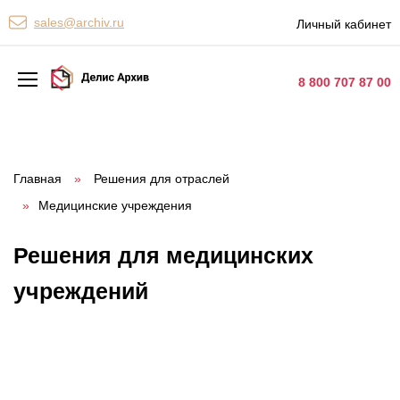
Персональные сервисы
sales@archiv.ru
Личный кабинет
Контакты
8 800 707 87 00
Архивная обработка
Хранение документов
Главная
»
Решения для отраслей
»
Медицинские учреждения
Уничтожение документов
Сканирование документов
Решения для медицинских
Цифровые услуги
учреждений
Документооборот