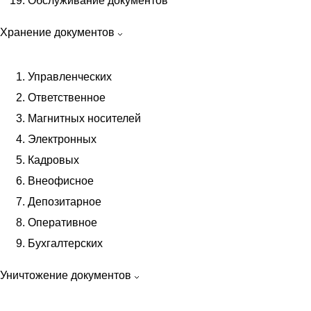
Обслуживание документов
Контакты
Хранение документов
Управленческих
Ответственное
Архивная обработка
Магнитных носителей
Переплет документов
Электронных
Упорядочение документов
Кадровых
Экспертиза ценности документов
Внеофисное
Аутсорсинг архивов
Депозитарное
Систематизация архива
Оперативное
Организация архива на предприятии
Бухгалтерских
Переплет бухгалтерских документов
Уничтожение документов
Брошюровка документов в Москве
Сшивка документов