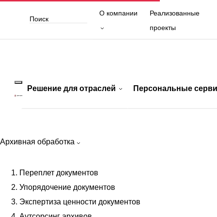
О компании
Реализованные
проекты
Решение для отраслей
Персональные серв
Архивная обработка
Решение для отраслей
Переплет документов
01
Юридические компании
Упорядочение документов
02
Культура и СМИ
Экспертиза ценности документов
03
Промышленность и производство
Аутсорсинг архивов