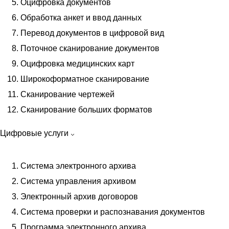
Электронных
Оцифровка документов
Кадровых
Обработка анкет и ввод данных
Внеофисное
Перевод документов в цифровой вид
Депозитарное
Поточное сканирование документов
Оперативное
Оцифровка медицинских карт
Бухгалтерских
Широкоформатное сканирование
Сканирование чертежей
Уничтожение документов
Сканирование больших форматов
Уничтожение конфиденциальных документов
Уничтожение документов шредером
Цифровые услуги
Уничтожение истекших документов
Уничтожение пластиковых карт
Система электронного архива
Уничтожение архивных документов
Система управления архивом
Утилизация бухгалтерских документов
Электронный архив договоров
Уничтожение юридических документов
Система проверки и распознавания документов
Утилизация документов в СПб
Программа электронного архива