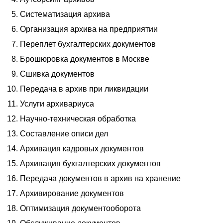
04
Сфера услуг
Систематизация архива
05
Автомобильная индустрия
Организация архива на предприятии
06
Государственный сектор
Переплет бухгалтерских документов
07
Медицинские учреждения
Брошюровка документов в Москве
08
Нефтегазовые компании
Сшивка документов
09
Торговые компании
Передача в архив при ликвидации
10
Страховые компании и НПФ
Услуги архивариуса
11
Финансовые компании и банки
Научно-техническая обработка
Персональные сервисы
Составление описи дел
01
Руководителю отдела кадров
Архивация кадровых документов
02
Архивисту и делопроизводителю
Архивация бухгалтерских документов
03
Административному директору
Передача документов в архив на хранение
04
Юристу
Архивирование документов
05
Бухгалтеру и финансисту
Оптимизация документооборота
06
Генеральному директору