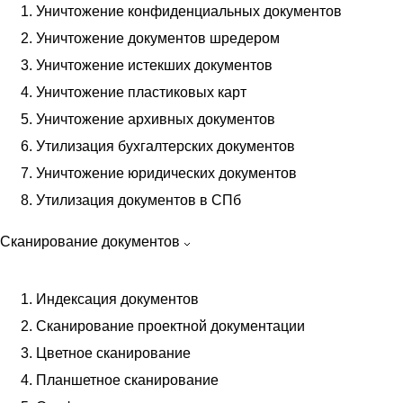
Уничтожение конфиденциальных документов
Передача в архив при ликвидации
Уничтожение документов шредером
Услуги архивариуса
Уничтожение истекших документов
Научно-техническая обработка
Уничтожение пластиковых карт
Составление описи дел
Уничтожение архивных документов
Архивация кадровых документов
Утилизация бухгалтерских документов
Архивация бухгалтерских документов
Уничтожение юридических документов
Передача документов в архив на хранение
Утилизация документов в СПб
Архивирование документов
Оптимизация документооборота
Сканирование документов
Обслуживание документов
Хранение документов
Индексация документов
Управленческих
Сканирование проектной документации
Ответственное
Цветное сканирование
Магнитных носителей
Планшетное сканирование