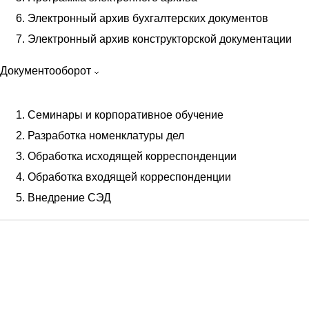
Электронный архив бухгалтерских документов
Сканирование документов
Электронный архив конструкторской документации
Индексация документов
Сканирование проектной документации
Документооборот
Цветное сканирование
Планшетное сканирование
Семинары и корпоративное обучение
Оцифровка документов
Разработка номенклатуры дел
Обработка анкет и ввод данных
Обработка исходящей корреспонденции
Перевод документов в цифровой вид
Обработка входящей корреспонденции
Поточное сканирование документов
Внедрение СЭД
Оцифровка медицинских карт
Широкоформатное сканирование
Сканирование чертежей
Сканирование больших форматов
Цифровые услуги