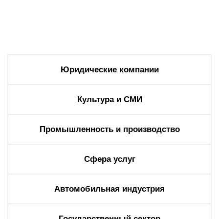
О компании
Акции
Реализованные проекты
Расчет
Юридические компании
Блог
Культура и СМИ
Заказать услугу
Промышленность и производство
Заказать звонок
Сфера услуг
Автомобильная индустрия
Государственный сектор