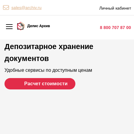
Персональные сервисы
sales@archiv.ru
Личный кабинет
Контакты
8 800 707 87 00
Депозитарное хранение
Архивная обработка
документов
Хранение документов
Уничтожение документов
Удобные сервисы по доступным ценам
Сканирование документов
Расчет стоимости
Цифровые услуги
Документооборот