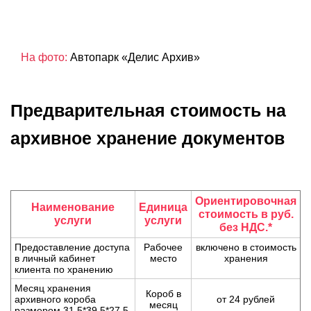
На фото:
Автопарк «Делис Архив»
Предварительная стоимость на
архивное хранение документов
Ориентировочная
Наименование
Единица
стоимость в руб.
услуги
услуги
без НДС.*
Предоставление доступа
Рабочее
включено в стоимость
в личный кабинет
место
хранения
клиента по хранению
Месяц хранения
Короб в
архивного короба
от 24 рублей
месяц
размером 31,5*39,5*27,5