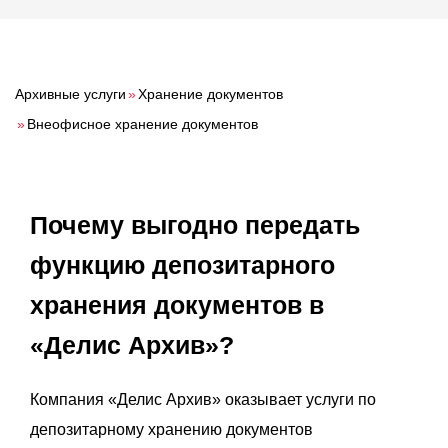
О компании
Акции
Реализованные проекты
Архивные услуги
»
Хранение документов
Расчет
»
Внеофисное хранение документов
Блог
Почему выгодно передать
Заказать услугу
функцию депозитарного
хранения документов в
Заказать звонок
«Делис Архив»?
Компания «Делис Архив» оказывает услуги по
депозитарному хранению документов