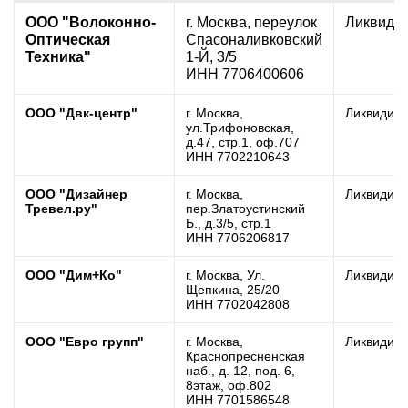
ООО "Волоконно-
г. Москва, переулок
Ликвиди
Оптическая
Спасоналивковский
Техника"
1-Й, 3/5
ИНН 7706400606
ООО "Двк-центр"
г. Москва,
Ликвидир
ул.Трифоновская,
д.47, стр.1, оф.707
ИНН 7702210643
ООО "Дизайнер
г. Москва,
Ликвидир
Тревел.ру"
пер.Златоустинский
Б., д.3/5, стр.1
ИНН 7706206817
ООО "Дим+Ко"
г. Москва, Ул.
Ликвидир
Щепкина, 25/20
ИНН 7702042808
ООО "Евро групп"
г. Москва,
Ликвидир
Краснопресненская
наб., д. 12, под. 6,
8этаж, оф.802
ИНН 7701586548