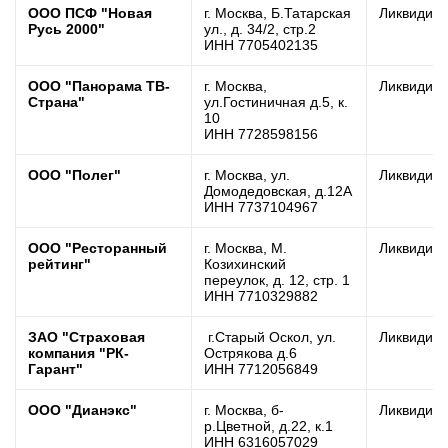
ООО ПСФ "Новая
г. Москва, Б.Татарская
Ликвидир
Русь 2000"
ул., д. 34/2, стр.2
ИНН 7705402135
ООО "Панорама ТВ-
г. Москва,
Ликвидир
Страна"
ул.Гостиничная д.5, к.
10
ИНН 7728598156
ООО "Полег"
г. Москва, ул.
Ликвидир
Домодедовская, д.12А
ИНН 7737104967
ООО "Ресторанный
г. Москва, М.
Ликвидир
рейтинг"
Козихинский
переулок, д. 12, стр. 1
ИНН 7710329882
ЗАО "Страховая
г.Старый Оскол, ул.
Ликвидир
компания "РК-
Острякова д.6
Гарант"
ИНН 7712056849
ООО "Дианэкс"
г. Москва, б-
Ликвидир
р.Цветной, д.22, к.1
ИНН 6316057029