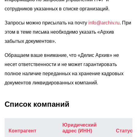
О компании
сотрудников указанных в списке организаций.
Акции
Запросы можно присылать на почту
info@archiv.ru
. При
Реализованные проекты
этом в теме письма необходимо указать «Архив
Расчет
забытых документов».
Блог
Обращаем ваше внимание, что «Делис Архив» не
несет ответственности и не может гарантировать
Заказать услугу
полное наличие переданных на хранение кадровых
документов ликвидированных компаний.
Заказать звонок
Список компаний
Юридический
Контрагент
адрес (ИНН)
Статус