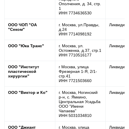
Ополчения, д. 34, стр.
1
ИНН 7734636530
ООО ЧОП "ОА
г. Москва, ул.Правды,
Ликвидир
"Секом"
д.24
ИНН 7714098192
ООО "Юка Транс"
г. Москва, ул.
Ликвидир
Остоженка, д.37, стр.1
ИНН 7710516177
ООО "Институт
г Москва, улица
Ликвидир
пластической
Фрезерная 1-Я, 2/1-
хирургии"
стр.41
ИНН 7721503660
ООО "Виктор и Ко"
г. Москва, Ногинский
Ликвидир
р-н, с. Ямкино,
Центральная Усадьба
ООО "Имени
Чапаева"
ИНН 5031034810
ООО "Джиант
г. Москва, улица
Ликвидир