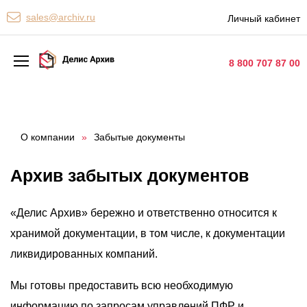
Персональные сервисы
sales@archiv.ru
Личный кабинет
Контакты
8 800 707 87 00
Архивная обработка
Хранение документов
О компании
»
Забытые документы
Уничтожение документов
Архив забытых документов
Сканирование документов
«Делис Архив» бережно и ответственно относится к
Цифровые услуги
хранимой документации, в том числе, к документации
Документооборот
ликвидированных компаний.
Мы готовы предоставить всю необходимую
информацию по запросам управлений ПФР и