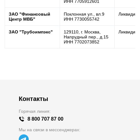
ИНН 7705912601
ЗАО "Финансовый
Поклонная ул., вл.9
Ликвидир
Центр МВБ"
ИНН 7730055742
ЗАО "Трубоимпэкс"
129110, г. Москва,
Ликвидир
Напрудный пер., д.15
ИНН 7702073852
Контакты
Горячая линия:
8 800 707 87 00
Мы на связи в мессенджерах: