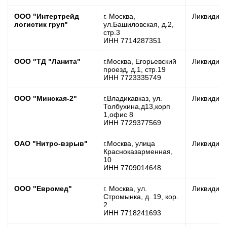
ООО "Интертрейд
г. Москва,
Ликвидир
логистик груп"
ул.Башиловская, д.2,
стр.3
ИНН 7714287351
ООО "ТД "Ланита"
г.Москва, Егорьевский
Ликвидир
проезд, д.1, стр.19
ИНН 7723335749
ООО "Минская-2"
г.Владикавказ, ул.
Ликвидир
Толбухина,д13,корп
1,офис 8
ИНН 7729377569
ОАО "Нитро-взрыв"
г.Москва, улица
Ликвидир
Красноказарменная,
10
ИНН 7709014648
ООО "Евромед"
г. Москва, ул.
Ликвидир
Стромынка, д. 19, кор.
2
ИНН 7718241693