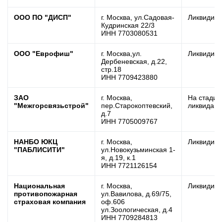
ООО ПО "ДИСП"
г. Москва, ул.Садовая-
Ликвидир
Кудринская 22/3
ИНН 7703080531
ООО "Еврофиш"
г. Москва,ул.
Ликвидир
Дербеневская, д.22,
стр.18
ИНН 7709423880
ЗАО
г. Москва,
На стадии
"Межгорсвязьстрой"
пер.Старокоптевский,
ликвидац
д.7
ИНН 7705009767
НАНБО ЮКЦ
г. Москва,
Ликвидир
"ПАБЛИСИТИ"
ул.Новокузьминская 1-
я, д.19, к.1
ИНН 7721126154
Национальная
г. Москва,
Ликвидир
противопожарная
ул.Вавилова, д.69/75,
страховая компания
оф.606
ул.Зоологическая, д.4
ИНН 7709284813