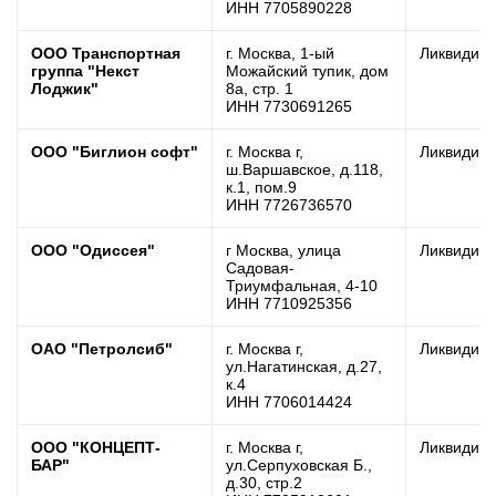
ИНН 7705890228
ООО Транспортная
г. Москва, 1-ый
Ликвидир
группа "Некст
Можайский тупик, дом
Лоджик"
8а, стр. 1
ИНН 7730691265
ООО "Биглион софт"
г. Москва г,
Ликвидир
ш.Варшавское, д.118,
к.1, пом.9
ИНН 7726736570
ООО "Одиссея"
г Москва, улица
Ликвидир
Садовая-
Триумфальная, 4-10
ИНН 7710925356
ОАО "Петролсиб"
г. Москва г,
Ликвидир
ул.Нагатинская, д.27,
к.4
ИНН 7706014424
ООО "КОНЦЕПТ-
г. Москва г,
Ликвидир
БАР"
ул.Серпуховская Б.,
д.30, стр.2