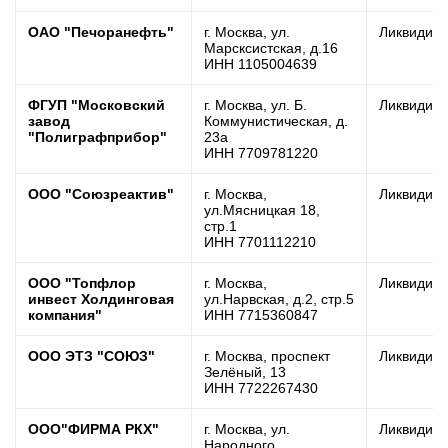
ОАО "Печоранефть"
г. Москва, ул.
Ликвидир
Марсксистская, д.16
ИНН 1105004639
ФГУП "Московский
г. Москва, ул. Б.
Ликвидир
завод
Коммунистическая, д.
"Полиграфприбор"
23а
ИНН 7709781220
ООО "Союзреактив"
г. Москва,
Ликвидир
ул.Мясницкая 18,
стр.1
ИНН 7701112210
ООО "Топфлор
г. Москва,
Ликвидир
инвест Холдинговая
ул.Нарвская, д.2, стр.5
компания"
ИНН 7715360847
ООО ЭТЗ "СОЮЗ"
г. Москва, проспект
Ликвидир
Зелёный, 13
ИНН 7722267430
ООО"ФИРМА РКХ"
г. Москва, ул.
Ликвидир
Народного