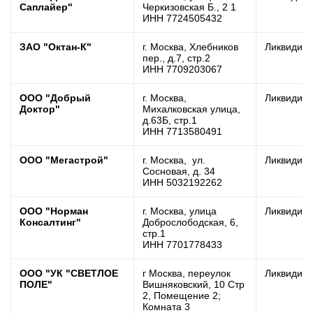
Саплайер"
Черкизовская Б., 2 1
ИНН 7724505432
ЗАО "Октан-К"
г. Москва, Хлебников
Ликвидир
пер., д.7, стр.2
ИНН 7709203067
ООО "Добрый
г. Москва,
Ликвидир
Доктор"
Михалковская улица,
д.63Б, стр.1
ИНН 7713580491
ООО "Мегастрой"
г. Москва, ул.
Ликвидир
Сосновая, д. 34
ИНН 5032192262
ООО "Норман
г. Москва, улица
Ликвидир
Консалтинг"
Доброслободская, 6,
стр.1
ИНН 7701778433
ООО "УК "СВЕТЛОЕ
г Москва, переулок
Ликвидир
ПОЛЕ"
Вишняковский, 10 Стр
2, Помещение 2;
Комната 3