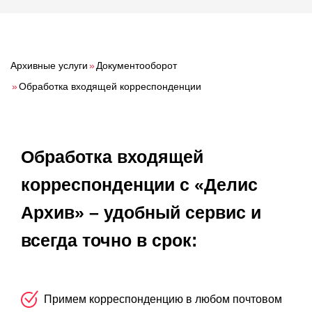
О компании
Акции
Реализованные проекты
Архивные услуги
»
Документооборот
Расчет
»
Обработка входящей корреспонденции
Блог
Обработка входящей
Заказать услугу
корреспонденции с «Делис
Архив» – удобный сервис и
Заказать звонок
всегда точно в срок:
Примем корреспонденцию в любом почтовом