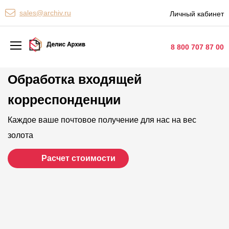
Персональные сервисы
sales@archiv.ru
Личный кабинет
Контакты
8 800 707 87 00
Обработка входящей
Архивная обработка
корреспонденции
Хранение документов
Уничтожение документов
Каждое ваше почтовое получение для нас на вес
золота
Сканирование документов
Расчет стоимости
Цифровые услуги
Документооборот