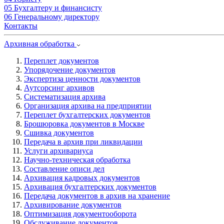
05
Бухгалтеру и финансисту
06
Генеральному директору
Контакты
Архивная обработка
Переплет документов
Упорядочение документов
Экспертиза ценности документов
Аутсорсинг архивов
Систематизация архива
Организация архива на предприятии
Переплет бухгалтерских документов
Брошюровка документов в Москве
Сшивка документов
Передача в архив при ликвидации
Услуги архивариуса
Научно-техническая обработка
Составление описи дел
Архивация кадровых документов
Архивация бухгалтерских документов
Передача документов в архив на хранение
Архивирование документов
Оптимизация документооборота
Обслуживание документов