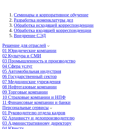
Семинары и корпоративное обучение
Разработка номенклатуры дел
Обработка исходящей корреспонденции
Обработка входящей корреспонденции
Внедрение СЭД
Решение для отраслей
01
Юридические компании
02
Культура и СМИ
03
Промышленность и производство
04
Сфера услуг
05
Автомобильная индустрия
06
Государственный сектор
07
Медицинские учреждения
08
Нефтегазовые компании
09
Торговые компании
10
Страховые компании и НПФ
11
Финансовые компании и банки
Персональные сервисы
01
Руководителю отдела кадров
02
Архивисту и делопроизводителю
03
Административному директору
04
Юристу