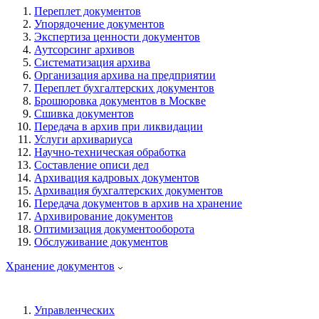
Переплет документов
Упорядочение документов
Экспертиза ценности документов
Аутсорсинг архивов
Систематизация архива
Организация архива на предприятии
Переплет бухгалтерских документов
Брошюровка документов в Москве
Сшивка документов
Передача в архив при ликвидации
Услуги архивариуса
Научно-техническая обработка
Составление описи дел
Архивация кадровых документов
Архивация бухгалтерских документов
Передача документов в архив на хранение
Архивирование документов
Оптимизация документооборота
Обслуживание документов
Хранение документов
Управленческих