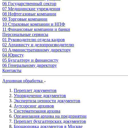
06
Государственный сектор
07
Медицинские учреждения
08
Нефтегазовые компании
09
Торговые компании
10
Страховые компании и НПФ
11
Финансовые компании и банки
Персональные сервисы
01
Руководителю отдела кадров
02
Архивисту и делопроизводителю
03
Административному директору
04
Юристу
05
Бухгалтеру и финансисту
06
Генеральному директору
Контакты
Архивная обработка
Переплет документов
Упорядочение документов
Экспертиза ценности документов
Аутсорсинг архивов
Систематизация архива
Организация архива на предприятии
Переплет бухгалтерских документов
Брошюровка документов в Москве