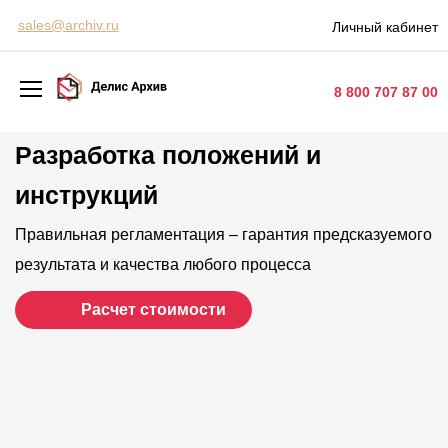
Персональные сервисы
sales@archiv.ru
Личный кабинет
Контакты
8 800 707 87 00
Разработка положений и
Архивная обработка
инструкций
Хранение документов
Уничтожение документов
Правильная регламентация – гарантия предсказуемого
результата и качества любого процесса
Сканирование документов
Расчет стоимости
Цифровые услуги
Документооборот