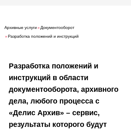
О компании
Акции
Реализованные проекты
Архивные услуги
»
Документооборот
Расчет
»
Разработка положений и инструкций
Блог
Разработка положений и
Заказать услугу
инструкций в области
документооборота, архивного
Заказать звонок
дела, любого процесса с
«Делис Архив» – сервис,
результаты которого будут