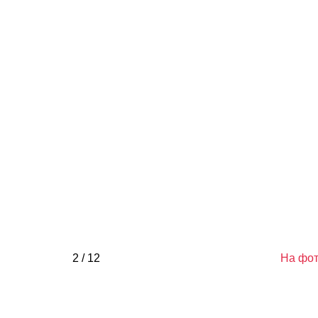
2 / 12
На фот