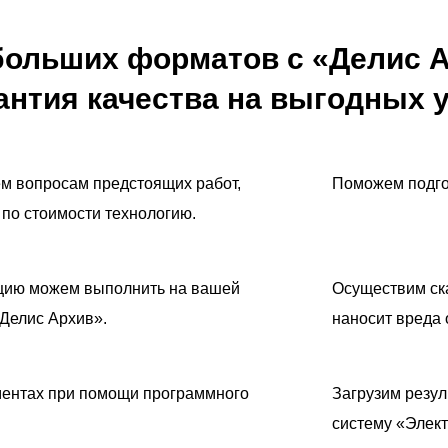
больших форматов с «Делис А
рантия качества на выгодных 
ем вопросам предстоящих работ,
Поможем подго
по стоимости технологию.
цию можем выполнить на вашей
Осуществим ска
«Делис Архив».
наносит вреда 
ментах при помощи программного
Загрузим резу
систему «Элек