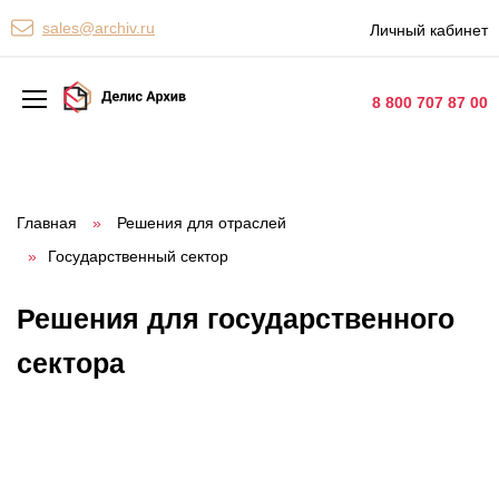
Персональные сервисы
sales@archiv.ru
Личный кабинет
Контакты
8 800 707 87 00
Архивная обработка
Хранение документов
Главная
»
Решения для отраслей
»
Государственный сектор
Уничтожение документов
Сканирование документов
Решения для государственного
Цифровые услуги
сектора
Документооборот