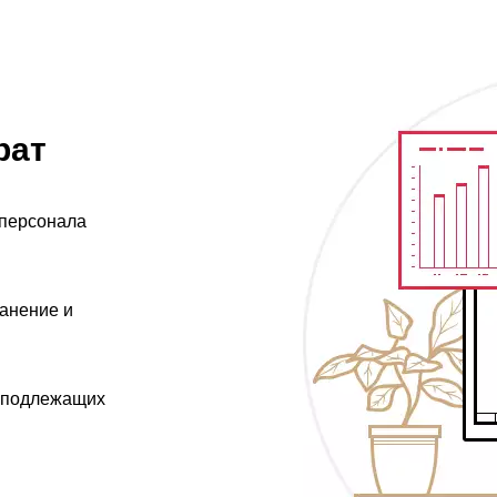
рат
персонала
анение и
 подлежащих