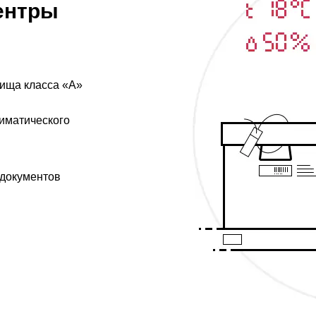
ентры
ища класса «А»
иматического
 документов