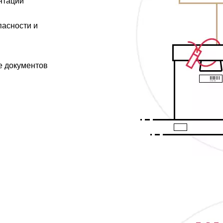
нтации
асности и
 документов