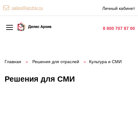
Персональные сервисы
sales@archiv.ru
Личный кабинет
Контакты
8 800 707 87 00
Архивная обработка
Хранение документов
Главная
»
Решения для отраслей
»
Культура и СМИ
Уничтожение документов
Решения для СМИ
Сканирование документов
Цифровые услуги
Документооборот