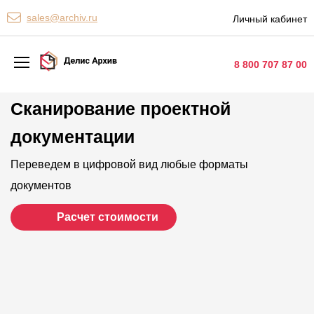
Персональные сервисы
sales@archiv.ru
Личный кабинет
Контакты
8 800 707 87 00
Сканирование проектной
Архивная обработка
документации
Хранение документов
Уничтожение документов
Переведем в цифровой вид любые форматы
документов
Сканирование документов
Расчет стоимости
Цифровые услуги
Документооборот