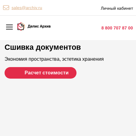
Персональные сервисы
sales@archiv.ru
Личный кабинет
Контакты
8 800 707 87 00
Сшивка документов
Архивная обработка
Хранение документов
Экономия пространства, эстетика хранения
Уничтожение документов
Расчет стоимости
Сканирование документов
Цифровые услуги
Документооборот