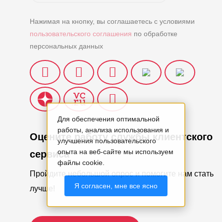
Нажимая на кнопку, вы соглашаетесь с условиями
пользовательского соглашения
по обработке
персональных данных
Для обеспечения оптимальной
работы, анализа использования и
Оцените работу службы клиентского
улучшения пользовательского
опыта на веб-сайте мы используем
сервиса
файлы cookie.
Пройдите небольшой опрос и помогите нам стать
Я согласен, мне все ясно
лучше!