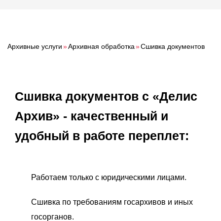
О компании
Акции
Реализованные проекты
Архивные услуги
»
Архивная обработка
»
Сшивка документов
Расчет
Блог
Сшивка документов с «Делис
Заказать услугу
Архив» - качественный и
удобный в работе переплет:
Заказать звонок
Работаем только с юридическими лицами.
Сшивка по требованиям госархивов и иных
госорганов.