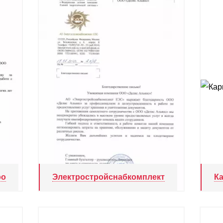
ро
Электростройснабкомплект
К