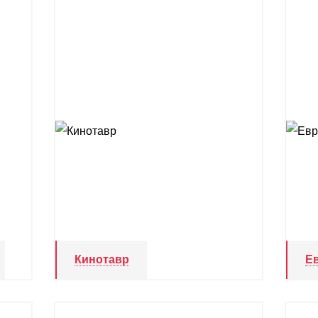
Кинотавр
Е