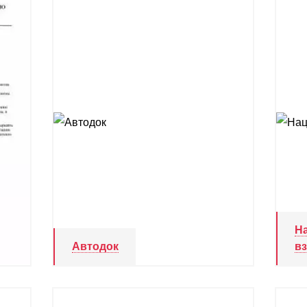
Н
Автодок
в