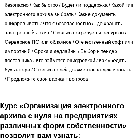
О компании
безопасно / Как быстро / Будет ли поддержка / Какой тип
Акции
электронного архива выбрать / Какие документы
оцифровывать / Что с безопасностью / Где хранить
Реализованные проекты
электронный архив / Сколько потребуется ресурсов /
Расчет
Серверное ПО или облачное / Отечественный софт или
Блог
импортный / Сроки и дедлайны / Выбор и тендер
поставщика / Кто займется оцифровкой / Как убедить
Заказать услугу
бухгалтера / Сколько полей документов индексировать
/ Предложите свои вариант вопроса
Заказать звонок
Курс «Организация электронного
архива с нуля на предприятиях
различных форм собственности»
позволит вам узнать: