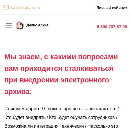
Персональные сервисы
sales@archiv.ru
Личный кабинет
Контакты
8 800 707 87 00
Архивная обработка
Мы знаем, с какими вопросами
Хранение документов
вам приходится сталкиваться
Уничтожение документов
при внедрении электронного
Сканирование документов
архива:
Цифровые услуги
Документооборот
Слишком дорого / Сложно, проще оставить как есть /
Кто будет внедрять / Кто будет обучать сотрудников /
Возможна ли интеграция технически / Насколько это