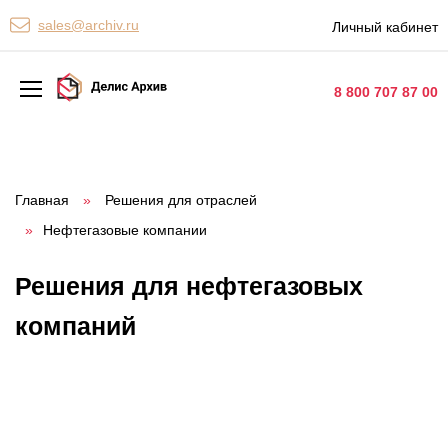
Персональные сервисы
sales@archiv.ru
Личный кабинет
Контакты
8 800 707 87 00
Архивная обработка
Хранение документов
Главная
»
Решения для отраслей
»
Нефтегазовые компании
Уничтожение документов
Сканирование документов
Решения для нефтегазовых
Цифровые услуги
компаний
Документооборот