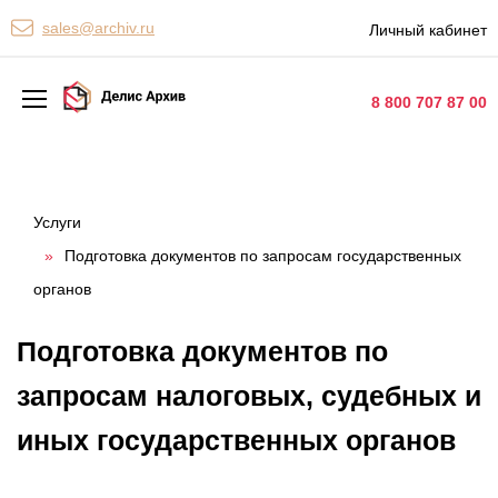
Персональные сервисы
sales@archiv.ru
Личный кабинет
Контакты
8 800 707 87 00
Архивная обработка
Хранение документов
Услуги
»
Подготовка документов по запросам государственных
Уничтожение документов
органов
Сканирование документов
Подготовка документов по
Цифровые услуги
запросам налоговых, судебных и
Документооборот
иных государственных органов