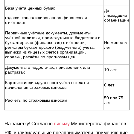
База учёта ценных бумаг,
До
ликвидации
годовая консолидированная финансовая
организации
отчётность
Первичные учётные документы, документы
учётной политики, промежуточные бюджетная и
бухгалтерская (финансовая) отчётности,
Не менее 5
регистры бухгалтерского (бюджетного) учёта,
лет
выписки из лицевых счетов организаций,
справки, расчёты по прогнозам цен
Документы о недостачах, присвоениях или
10 лет
растратах
Карточки индивидуального учёта выплат и
6 лет
начисления страховых взносов
50 или 75
Расчёты по страховым взносам
лет
На заметку! Согласно
письму
Министерства финансов
РФ, индивидуальные предприниматели, применяющие