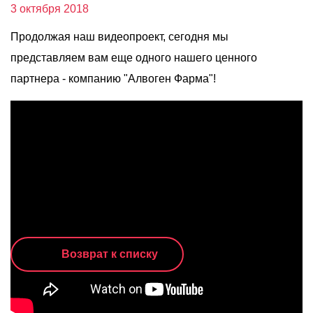
О компании
3 октября 2018
Акции
Продолжая наш видеопроект, сегодня мы
представляем вам еще одного нашего ценного
Реализованные проекты
партнера - компанию "Алвоген Фарма"!
Расчет
Блог
Заказать услугу
Заказать звонок
Возврат к списку