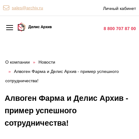
Персональные сервисы
sales@archiv.ru
Личный кабинет
Контакты
8 800 707 87 00
Архивная обработка
Хранение документов
О компании
»
Новости
»
Алвоген Фарма и Делис Архив - пример успешного
Уничтожение документов
сотрудничества!
Сканирование документов
Алвоген Фарма и Делис Архив -
Цифровые услуги
пример успешного
Документооборот
сотрудничества!