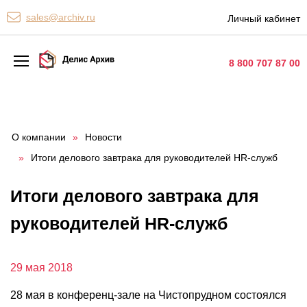
Персональные сервисы
sales@archiv.ru
Личный кабинет
Контакты
8 800 707 87 00
Архивная обработка
Хранение документов
О компании
»
Новости
»
Итоги делового завтрака для руководителей HR-служб
Уничтожение документов
Сканирование документов
Итоги делового завтрака для
Цифровые услуги
руководителей HR-служб
Документооборот
29 мая 2018
28 мая в конференц-зале на Чистопрудном состоялся