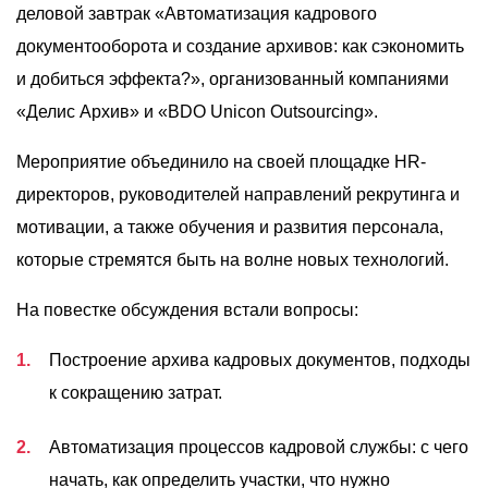
О компании
деловой завтрак «Автоматизация кадрового
документооборота и создание архивов: как сэкономить
Акции
и добиться эффекта?», организованный компаниями
Реализованные проекты
«Делис Архив» и «BDO Unicon Outsourcing».
Расчет
Мероприятие объединило на своей площадке HR-
Блог
директоров, руководителей направлений рекрутинга и
мотивации, а также обучения и развития персонала,
Заказать услугу
которые стремятся быть на волне новых технологий.
На повестке обсуждения встали вопросы:
Заказать звонок
Построение архива кадровых документов, подходы
к сокращению затрат.
Автоматизация процессов кадровой службы: с чего
начать, как определить участки, что нужно