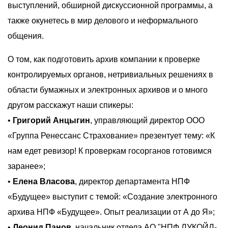
выступлений, обширной дискуссионной программы, а
также окунетесь в мир делового и неформального
общения.
О том, как подготовить архив компании к проверке
контролируемых органов, нетривиальных решениях в
области бумажных и электронных архивов и о много
другом расскажут наши спикеры:
•
Григорий Анцыгин
, управляющий директор ООО
«Группа Ренессанс Страхование» презентует тему: «К
нам едет ревизор! К проверкам госорганов готовимся
заранее»;
•
Елена Власова
, директор департамента НПФ
«Будущее» выступит с темой: «Создание электронного
архива НПФ «Будущее». Опыт реализации от А до Я»;
•
Леонид Панов
, начальник отдела АО "НПФ ЛУКОЙЛ-