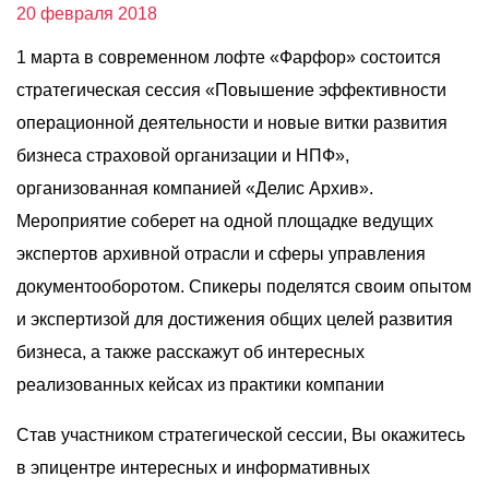
О компании
20 февраля 2018
Акции
1 марта в современном лофте «Фарфор» состоится
стратегическая сессия «Повышение эффективности
Реализованные проекты
операционной деятельности и новые витки развития
Расчет
бизнеса страховой организации и НПФ»,
Блог
организованная компанией «Делис Архив».
Мероприятие соберет на одной площадке ведущих
Заказать услугу
экспертов архивной отрасли и сферы управления
документооборотом. Спикеры поделятся своим опытом
и экспертизой для достижения общих целей развития
бизнеса, а также расскажут об интересных
Заказать звонок
реализованных кейсах из практики компании
Став участником стратегической сессии, Вы окажитесь
в эпицентре интересных и информативных