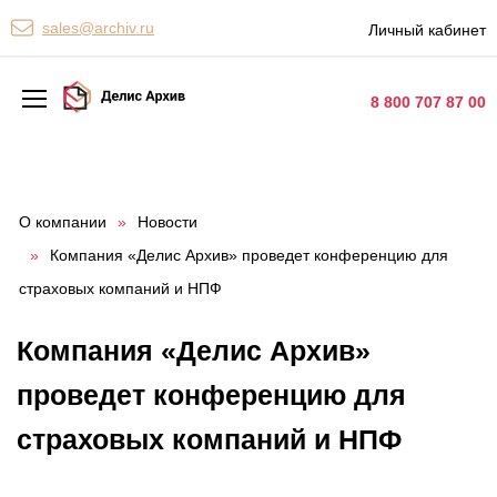
Персональные сервисы
sales@archiv.ru
Личный кабинет
Контакты
8 800 707 87 00
Архивная обработка
Хранение документов
О компании
»
Новости
»
Компания «Делис Архив» проведет конференцию для
Уничтожение документов
страховых компаний и НПФ
Сканирование документов
Компания «Делис Архив»
Цифровые услуги
проведет конференцию для
Документооборот
страховых компаний и НПФ