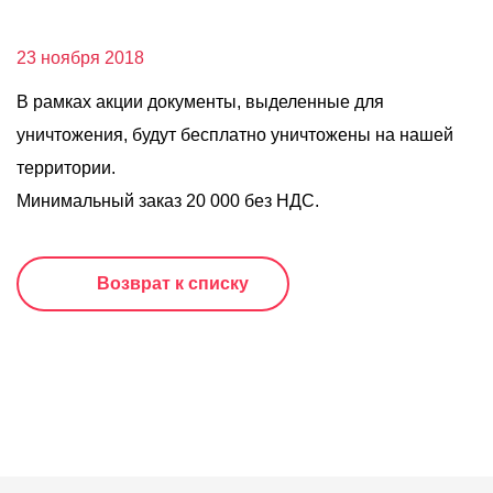
О компании
Акции
23 ноября 2018
Реализованные проекты
В рамках акции документы, выделенные для
уничтожения, будут бесплатно уничтожены на нашей
Расчет
территории.
Блог
Минимальный заказ 20 000 без НДС.
Заказать услугу
Возврат к списку
Заказать звонок