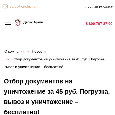
Персональные сервисы
sales@archiv.ru
Личный кабинет
Контакты
8 800 707 87 00
Архивная обработка
Хранение документов
О компании
»
Новости
»
Отбор документов на уничтожение за 45 руб. Погрузка,
Уничтожение документов
вывоз и уничтожение – бесплатно!
Сканирование документов
Отбор документов на
Цифровые услуги
уничтожение за 45 руб. Погрузка,
Документооборот
вывоз и уничтожение –
бесплатно!