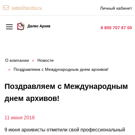
Персональные сервисы
sales@archiv.ru
Личный кабинет
Контакты
8 800 707 87 00
Архивная обработка
Хранение документов
О компании
»
Новости
»
Поздравляем с Международным днем архивов!
Уничтожение документов
Сканирование документов
Поздравляем с Международным
Цифровые услуги
днем архивов!
Документооборот
11 июня 2018
9 июня архивисты отметили свой профессиональный