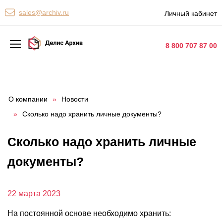
Персональные сервисы
sales@archiv.ru
Личный кабинет
Контакты
8 800 707 87 00
Архивная обработка
Хранение документов
О компании
»
Новости
»
Сколько надо хранить личные документы?
Уничтожение документов
Сканирование документов
Сколько надо хранить личные
Цифровые услуги
документы?
Документооборот
22 марта 2023
На постоянной основе необходимо хранить: