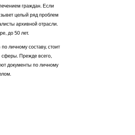
печением граждан. Если
 вызывет целый ряд проблем
алисты архивной отрасли.
е, до 50 лет.
по личному составу, стоит
й сферы. Прежде всего,
уют документы по личному
елом.