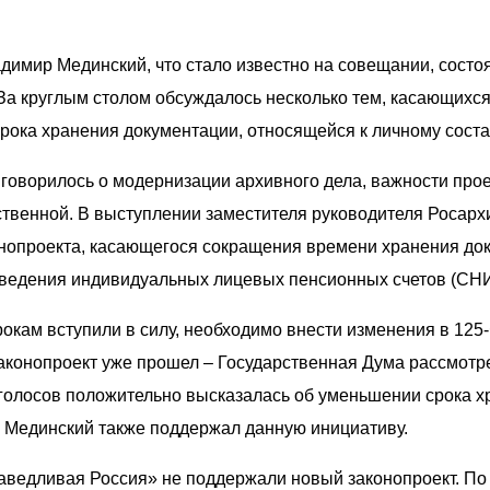
димир Мединский, что стало известно на совещании, сост
 За круглым столом обсуждалось несколько тем, касающихся
рока хранения документации, относящейся к личному соста
говорилось о модернизации архивного дела, важности про
ственной. В выступлении заместителя руководителя Росар
онопроекта, касающегося сокращения времени хранения до
 введения индивидуальных лицевых пенсионных счетов (СН
окам вступили в силу, необходимо внести изменения в 125
аконопроект уже прошел – Государственная Дума рассмотре
голосов положительно высказалась об уменьшении срока х
р Мединский также поддержал данную инициативу.
аведливая Россия» не поддержали новый законопроект. По