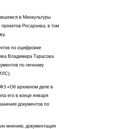
оявшемся в Минкультуры
 проектов Росархива, в том
ву.
ектов по оцифровке
хива Владимира Тарасова
кументов по личному
ИЛС).
-ФЗ «Об архивном деле в
ла его в конце января
ранения документов по
 их мнению, документация