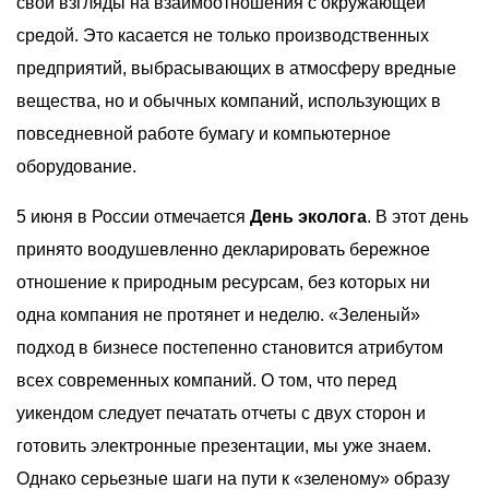
свои взгляды на взаимоотношения с окружающей
О компании
средой. Это касается не только производственных
Акции
предприятий, выбрасывающих в атмосферу вредные
Реализованные проекты
вещества, но и обычных компаний, использующих в
повседневной работе бумагу и компьютерное
Расчет
оборудование.
Блог
5 июня в России отмечается
День эколога
. В этот день
Заказать услугу
принято воодушевленно декларировать бережное
отношение к природным ресурсам, без которых ни
одна компания не протянет и неделю. «Зеленый»
подход в бизнесе постепенно становится атрибутом
Заказать звонок
всех современных компаний. О том, что перед
уикендом следует печатать отчеты с двух сторон и
готовить электронные презентации, мы уже знаем.
Однако серьезные шаги на пути к «зеленому» образу