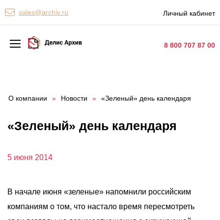
Персональные сервисы
sales@archiv.ru
Личный кабинет
Контакты
8 800 707 87 00
Архивная обработка
Хранение документов
О компании
»
Новости
»
«Зеленый» день календаря
Уничтожение документов
«Зеленый» день календаря
Сканирование документов
Цифровые услуги
5 июня 2014
Документооборот
В начале июня «зеленые» напомнили российским
компаниям о том, что настало время пересмотреть