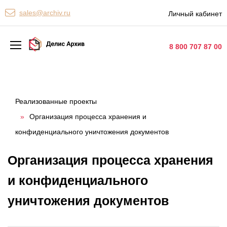
Персональные сервисы
sales@archiv.ru
Личный кабинет
Контакты
8 800 707 87 00
Архивная обработка
Хранение документов
Реализованные проекты
»
Организация процесса хранения и
Уничтожение документов
конфиденциального уничтожения документов
Сканирование документов
Организация процесса хранения
Цифровые услуги
и конфиденциального
Документооборот
уничтожения документов