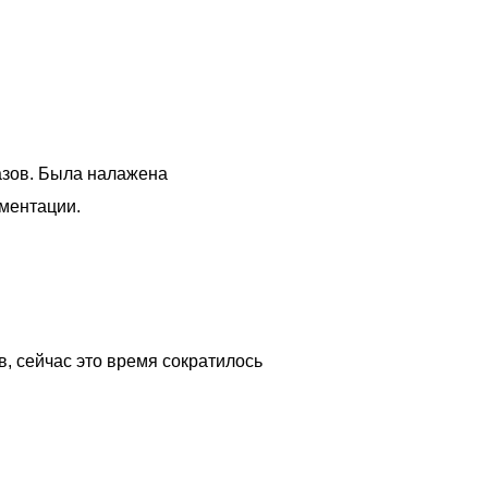
азов. Была налажена
ументации.
в, сейчас это время сократилось