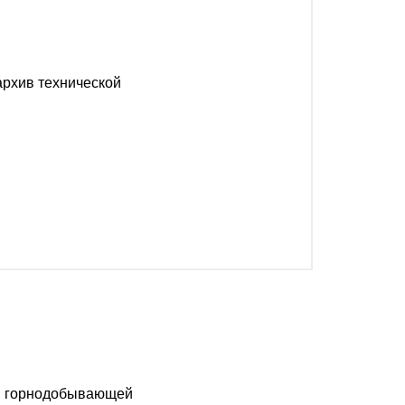
архив технической
и, горнодобывающей