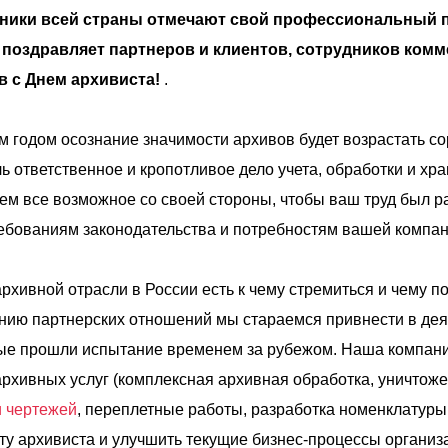
тники всей страны отмечают свой профессиональный п
поздравляет партнеров и клиентов, сотрудников комм
в с Днем архивиста!
.
ым годом осознание значимости архивов будет возрастать 
ь ответственное и кропотливое дело учета, обработки и хр
ем все возможное со своей стороны, чтобы ваш труд был р
ебованиям законодательства и потребностям вашей компан
рхивной отрасли в России есть к чему стремиться и чему п
ению партнерских отношений мы стараемся привнести в де
орые прошли испытание временем за рубежом. Наша компан
хивных услуг (комплексная архивная обработка, уничтоже
и чертежей
, переплетные работы, разработка номенклатуры 
ту архивиста и улучшить текущие бизнес-процессы организ