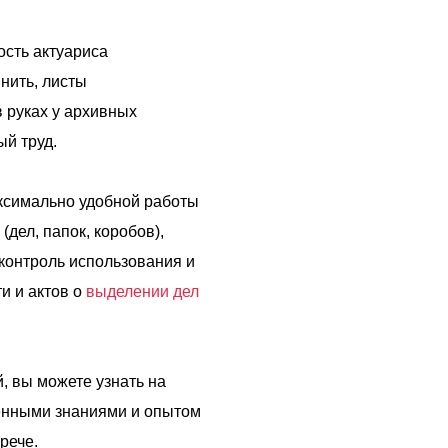
ость актуариса
нить, листы
в руках у архивных
ый труд.
аксимально удобной работы
дел, папок, коробов),
 контроль использования и
и и актов о
выделении дел
, вы можете узнать на
енными знаниями и опытом
рече.