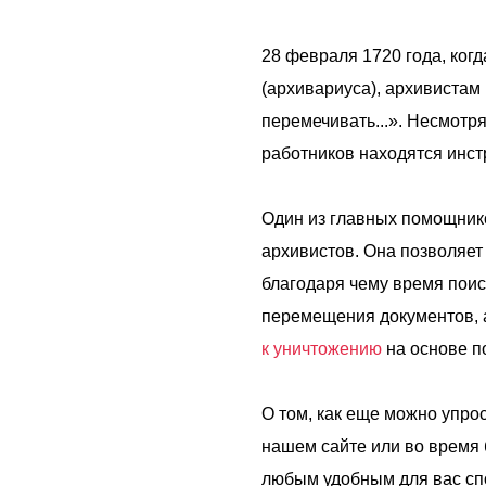
28 февраля 1720 года, ког
(архивариуса), архивистам
перемечивать...». Несмотря
работников находятся инст
Один из главных помощнико
архивистов. Она позволяет
благодаря чему время поиск
перемещения документов, 
к уничтожению
на основе п
О том, как еще можно упро
нашем сайте или во время
любым удобным для вас спо