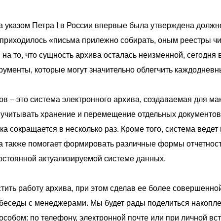
да указом Петра I в России впервые была утверждена должн
 приходилось «письма прилежно собирать, оным реестры чи
 на то, что сущность архива осталась неизменной, сегодня 
рументы, которые могут значительно облегчить каждодневн
в – это система электронного архива, создаваемая для м
 учитывать хранение и перемещение отдельных документов (
а сокращается в несколько раз. Кроме того, система ведет
а также помогает формировать различные формы отчетност
остоянной актуализируемой системе данных.
стить работу архива, при этом сделав ее более совершенной
 беседы с менеджерами. Мы будет рады поделиться накопл
собом: по телефону, электронной почте или при личной вст