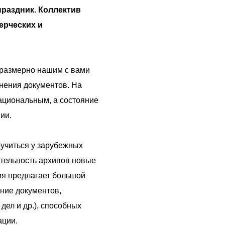
раздник. Коллектив
ерческих и
соразмерно нашим с вами
анения документов. На
ациональным, а состояние
ии.
оучиться у зарубежных
ятельность архивов новые
ия предлагает большой
ние документов,
дел и др.), способных
ации.