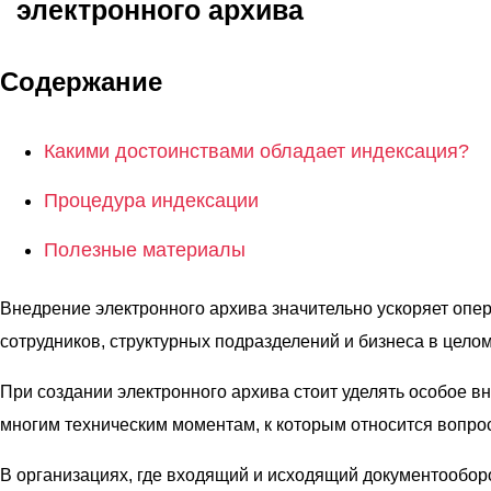
электронного архива
О компании
Акции
Содержание
Реализованные проекты
Расчет
Какими достоинствами обладает индексация?
Блог
Процедура индексации
Заказать услугу
Полезные материалы
Внедрение электронного архива значительно ускоряет опе
сотрудников, структурных подразделений и бизнеса в целом
Заказать звонок
При создании электронного архива стоит уделять особое вн
многим техническим моментам, к которым относится вопро
В организациях, где входящий и исходящий документообор