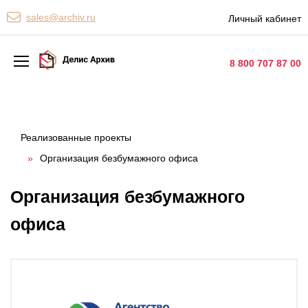
Персональные сервисы
sales@archiv.ru
Личный кабинет
Контакты
8 800 707 87 00
Архивная обработка
Хранение документов
Реализованные проекты
»
Организация безбумажного офиса
Уничтожение документов
Сканирование документов
Организация безбумажного
Цифровые услуги
офиса
Документооборот