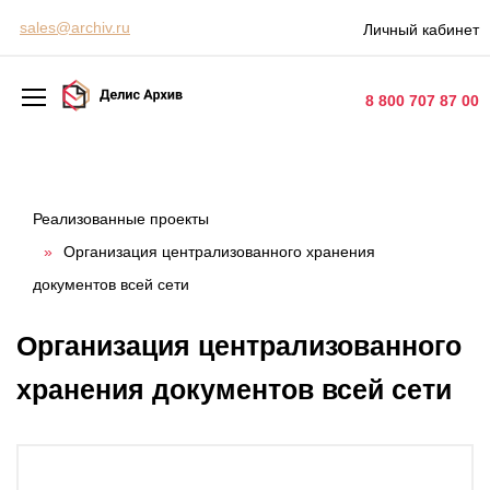
Персональные сервисы
sales@archiv.ru
Личный кабинет
Контакты
8 800 707 87 00
Архивная обработка
Хранение документов
Реализованные проекты
»
Организация централизованного хранения
Уничтожение документов
документов всей сети
Сканирование документов
Организация централизованного
Цифровые услуги
хранения документов всей сети
Документооборот