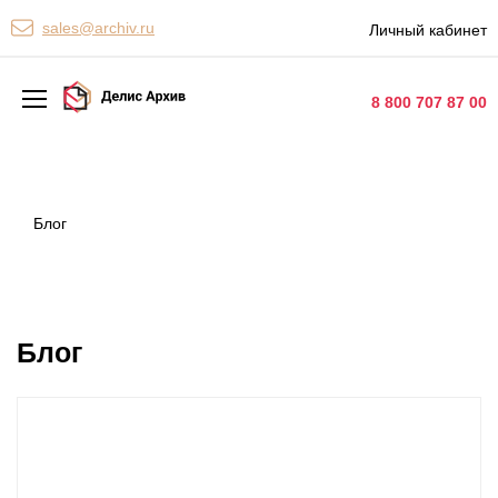
Персональные сервисы
sales@archiv.ru
Личный кабинет
Контакты
8 800 707 87 00
Архивная обработка
Хранение документов
Блог
Уничтожение документов
Сканирование документов
Блог
Цифровые услуги
Документооборот