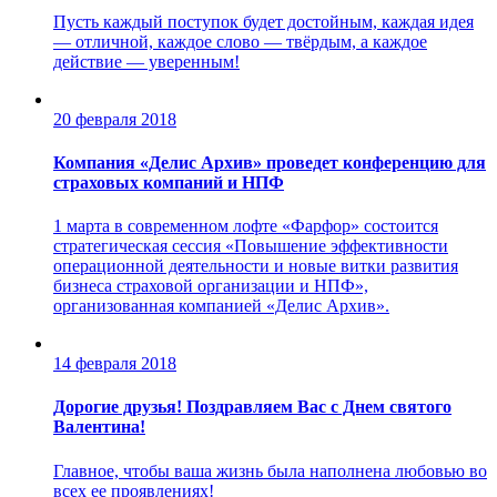
Пусть каждый поступок будет достойным, каждая идея
— отличной, каждое слово — твёрдым, а каждое
действие — уверенным!
20 февраля 2018
Компания «Делис Архив» проведет конференцию для
страховых компаний и НПФ
1 марта в современном лофте «Фарфор» состоится
стратегическая сессия «Повышение эффективности
операционной деятельности и новые витки развития
бизнеса страховой организации и НПФ»,
организованная компанией «Делис Архив».
14 февраля 2018
Дорогие друзья! Поздравляем Вас с Днем святого
Валентина!
Главное, чтобы ваша жизнь была наполнена любовью во
всех ее проявлениях!