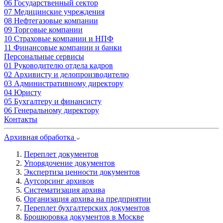
06
Государственный сектор
07
Медицинские учреждения
08
Нефтегазовые компании
09
Торговые компании
10
Страховые компании и НПФ
11
Финансовые компании и банки
Персональные сервисы
01
Руководителю отдела кадров
02
Архивисту и делопроизводителю
03
Административному директору
04
Юристу
05
Бухгалтеру и финансисту
06
Генеральному директору
Контакты
Архивная обработка
Переплет документов
Упорядочение документов
Экспертиза ценности документов
Аутсорсинг архивов
Систематизация архива
Организация архива на предприятии
Переплет бухгалтерских документов
Брошюровка документов в Москве